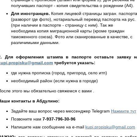
получивших паспорт - копия свидетельства о рождении (А4).
Для иностранцев.
Копия лицевой страницы загран. паспорт
(разворот где фото), нотариальный перевод паспорта на рус.
(при наличии в паспорте - страницу с ним). Так же
необходима копия миграционной карты (кроме граждан
таможенного союза). Фото или сканированные в качестве, с
различимыми данными.
2. Для оформления штампа в паспорте оставьте заявку н
kupi.propisku@gmail.com
требуется указать:
где нужна прописка (город, пригород, село итп)
необходимый район (если нужна в городе)
После этого мы обязательно свяжемся с вами .
Наши контакты в Абдулино:
Задайте ваш вопрос через мессенджер Telegram
Нажмите тут
Позвоните нам
7-937-796-30-96
Напишите нам сообщение на e-mail
kupi.propisku@gmail.com
ВАЖНО:
все вопросы связанные с оплатой по заявкам в работ