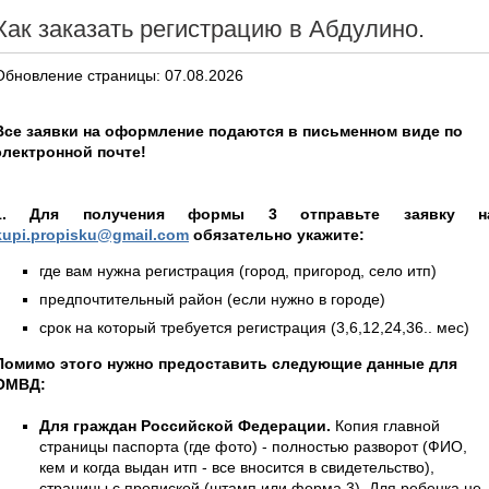
Как заказать регистрацию в Абдулино.
Обновление страницы: 07.08.2026
Все заявки на оформление подаются в письменном виде по
электронной почте!
1. Для получения формы 3 отправьте заявку н
kupi.propisku@gmail.com
обязательно укажите:
где вам нужна регистрация (город, пригород, село итп)
предпочтительный район (если нужно в городе)
срок на который требуется регистрация (3,6,12,24,36.. мес)
Помимо этого нужно предоставить следующие данные для
ОМВД:
Для граждан Российской Федерации.
Копия главной
страницы паспорта (где фото) - полностью разворот (ФИО,
кем и когда выдан итп - все вносится в свидетельство),
страницы с пропиской (штамп или форма 3). Для ребенка не