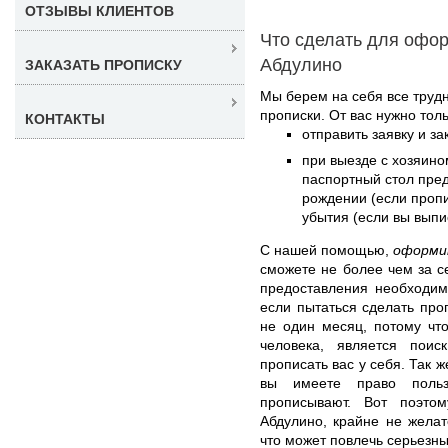
ОТЗЫВЫ КЛИЕНТОВ
Что сделать для офор
Абдулино
ЗАКАЗАТЬ ПРОПИСКУ
Мы берем на себя все труд
прописки. От вас нужно толь
КОНТАКТЫ
отправить заявку и з
при выезде с хозяино
паспортный стол пред
рождении (если пропи
убытия (если вы выпи
С нашей помощью,
оформи
сможете не более чем за с
предоставления необходим
если пытаться сделать про
не один месяц, потому чт
человека, является поис
прописать вас у себя. Так ж
вы имеете право польз
прописывают. Вот поэто
Абдулино, крайне не желат
что может повлечь серьезны